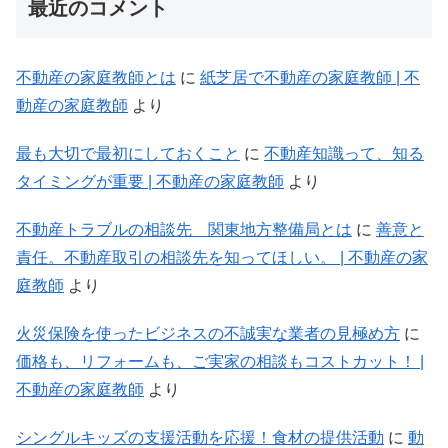
最近のコメント
不動産の家庭教師とは
に
紙芝居で不動産の家庭教師 | 不
動産の家庭教師
より
最も大切で最初にしておくこと
に
不動産知識って、知る
タイミングが重要 | 不動産の家庭教師
より
不動産トラブルの相談先 関東地方整備局とは
に
善意と
責任。不動産取引の相談先を知ってほしい。 | 不動産の家
庭教師
より
火災保険を使ったビジネスの不誠実な業者の見極め方
に
価格も、リフォームも、ご実家の相談もコストカット！ |
不動産の家庭教師
より
シングルキッズの支援活動を応援！食材の提供活動
に
動