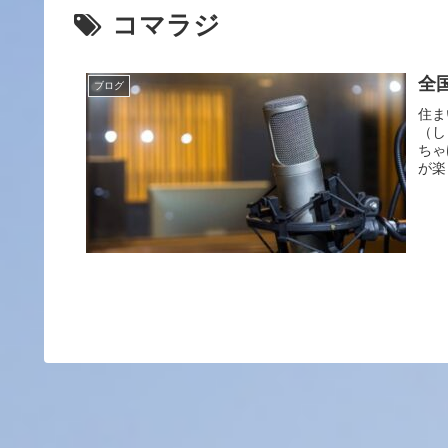
コマラジ
全
ブログ
住ま
（し
ちゃ
が楽