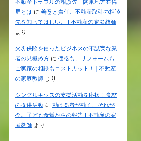
不動産トラブルの相談先 関東地方整備
局とは
に
善意と責任。不動産取引の相談
先を知ってほしい。 | 不動産の家庭教師
より
火災保険を使ったビジネスの不誠実な業
者の見極め方
に
価格も、リフォームも、
ご実家の相談もコストカット！ | 不動産
の家庭教師
より
シングルキッズの支援活動を応援！食材
の提供活動
に
動ける者が動く、それが
今。子ども食堂からの報告 | 不動産の家
庭教師
より