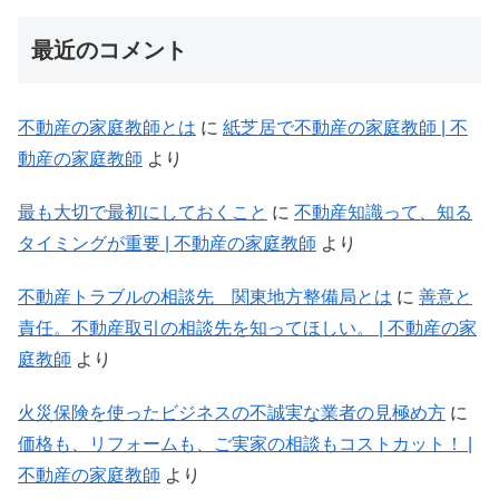
最近のコメント
不動産の家庭教師とは
に
紙芝居で不動産の家庭教師 | 不
動産の家庭教師
より
最も大切で最初にしておくこと
に
不動産知識って、知る
タイミングが重要 | 不動産の家庭教師
より
不動産トラブルの相談先 関東地方整備局とは
に
善意と
責任。不動産取引の相談先を知ってほしい。 | 不動産の家
庭教師
より
火災保険を使ったビジネスの不誠実な業者の見極め方
に
価格も、リフォームも、ご実家の相談もコストカット！ |
不動産の家庭教師
より