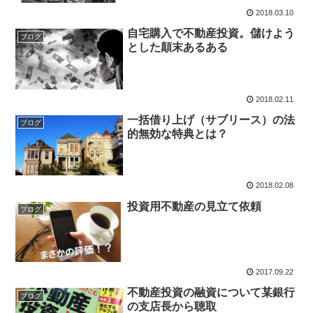
2018.03.10
自宅購入で不動産投資。儲けよう
ブログ
とした顛末あるある
2018.02.11
一括借り上げ（サブリース）の法
ブログ
的無効な特典とは？
2018.02.08
投資用不動産の見立て依頼
ブログ
2017.09.22
不動産投資の融資について某銀行
ブログ
の支店長から聴取