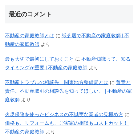
最近のコメント
不動産の家庭教師とは
に
紙芝居で不動産の家庭教師 | 不
動産の家庭教師
より
最も大切で最初にしておくこと
に
不動産知識って、知る
タイミングが重要 | 不動産の家庭教師
より
不動産トラブルの相談先 関東地方整備局とは
に
善意と
責任。不動産取引の相談先を知ってほしい。 | 不動産の家
庭教師
より
火災保険を使ったビジネスの不誠実な業者の見極め方
に
価格も、リフォームも、ご実家の相談もコストカット！ |
不動産の家庭教師
より