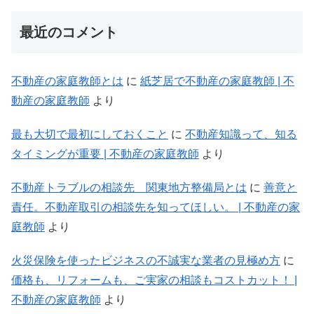
最近のコメント
不動産の家庭教師とは
に
紙芝居で不動産の家庭教師 | 不
動産の家庭教師
より
最も大切で最初にしておくこと
に
不動産知識って、知る
タイミングが重要 | 不動産の家庭教師
より
不動産トラブルの相談先 関東地方整備局とは
に
善意と
責任。不動産取引の相談先を知ってほしい。 | 不動産の家
庭教師
より
火災保険を使ったビジネスの不誠実な業者の見極め方
に
価格も、リフォームも、ご実家の相談もコストカット！ |
不動産の家庭教師
より