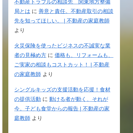
不動産トラブルの相談先 関東地方整備
局とは
に
善意と責任。不動産取引の相談
先を知ってほしい。 | 不動産の家庭教師
より
火災保険を使ったビジネスの不誠実な業
者の見極め方
に
価格も、リフォームも、
ご実家の相談もコストカット！ | 不動産
の家庭教師
より
シングルキッズの支援活動を応援！食材
の提供活動
に
動ける者が動く、それが
今。子ども食堂からの報告 | 不動産の家
庭教師
より