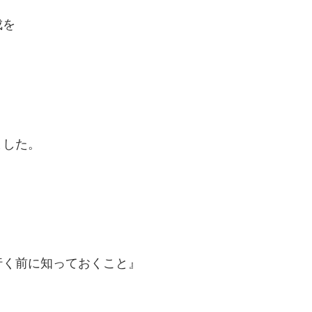
成を
ました。
行く前に知っておくこと』