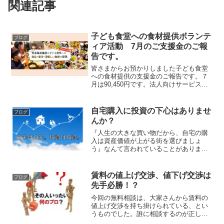
関連記事
子ども食堂への食材提供ボランテ
ブログ
ィア活動 7月のご支援金のご報
告です。
皆さまからお預かりしました子ども食堂
への食材提供の支援金のご報告です。７
月は90,450円です。法人向けサービスの
売上10％も使った活動です。改めて感謝
申し上げます。大切に使わせていただ
き、子ども達に届けてまいります。【7月
自宅購入に投資の下心はありませ
ブログ
よりボランティア...
んか？
『人生の大きな買い物だから、自宅の購
入は資産価値が上がる街を選びましょ
う』なんて言われていることがあります
が、それは大きなリスクでしかないです
よ？２０代・３０代で知っておきたい６
００万円以上の損を防ぎ、夫婦円満が続
賃料の値上げ交渉、値下げ交渉は
ブログ
く自宅の購入準備コンサルタ...
先手必勝！？
今回の無料相談は、大家さんから賃料の
値上げ交渉を持ち掛けられている、とい
うものでした。誰に相談するのが正しい
のかわからなくて、ご連絡くださったと