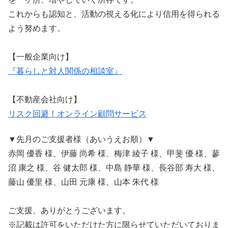
これからも認知と、活動の視える化により信用を得られる
よう努めます。
【一般企業向け】
『暮らしと対人関係の相談室』
【不動産会社向け】
リスク回避！オンライン顧問サービス
▼先月のご支援者様（あいうえお順）▼
赤岡 優香 様、伊藤 尚希 様、梅津 綾子 様、甲斐 優 様、蓼
沼 康之 様、谷 健太郎 様、中島 静華 様、長谷部 寿大 様、
藤山 優里 様、山田 元康 様、山本 朱代 様
ご支援、ありがとうございます。
※記載は許可をいただけた方に限らせていただいておりま