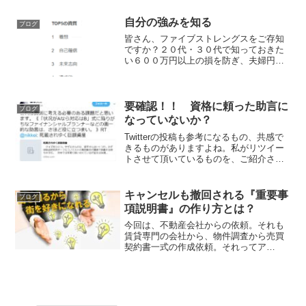
のこと。不動産会社に相談するのは得策
ではないこの問題をどこに相談すればい
自分の強みを知る
ブログ
いのか教えてほしい。これ...
皆さん、ファイブストレングスをご存知
ですか？２０代・３０代で知っておきた
い６００万円以上の損を防ぎ、夫婦円満
が続く自宅の購入準備コンサルタントの
嶌田（しまだ）です。昨日、不動産コン
サルティングとして尊敬して止まない、
相続における不動産処置の...
要確認！！ 資格に頼った助言に
ブログ
なっていないか？
Twitterの投稿も参考になるもの、共感で
きるものがありますよね。私がリツイー
トさせて頂いているものを、ご紹介させ
て頂きます。ｰｰｰｰｰｰｰｰｰｰｰｰｰｰｰｰｰ出典：
Twitter 栗本大介さんこれは真剣に考え
る必要のある課題だと思います...
キャンセルも撤回される『重要事
ブログ
項説明書』の作り方とは？
今回は、不動産会社からの依頼。それも
賃貸専門の会社から、物件調査から売買
契約書一式の作成依頼。それってア
リ！？お客様は、それで良いの！？てい
うか、嶌田はそういう会社からの依頼も
請けるの？？そうお思いになりました
か？３０代で知っておきたい『不...