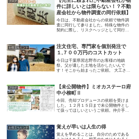
【売主に頼まれた不動産会社が物
ブログ
た。３０代で知っておきたい...
件に詳しいとは限らない！？不動
産会社から物件調査の同行依頼】
今日は、不動産会社からの依頼で物件調
査に同行して参りました。特殊な物件の
契約に際し、リスクヘッジとして同行し
てほしい、と。ご依頼は都心のど真ん中
にオフィスを構える不動産会社。ご依頼
の物件所在地は、馴染みの無い地域。し
注文住宅、専門家を個別発注で
お役立ちヒント
かも、売主様から売却活動...
１,７００万円のコストカット
今日は千葉県習志野市のお客様の地鎮
祭。父が遺した土地を活かしたいんで
す！そこから始まったご依頼。 大工さん
の質にこだわりたい内装デザインを繊細
に汲み取れる方がいい住宅ローンも暮ら
しのお金も理解したい 不動産屋さんでは
【未公開物件】ミオカステーロ府
ブログ
出来ない相談まで出来るこ...
中小柳町Ⅱ
今回、売却プロデュースの依頼を受けま
した。１２月１５日まで未公開物件とし
て扱ってほしいというご依頼。仲介手数
料 ７０％ＯＦＦで、ご紹介できます。
お引越し済みなので、お昼も夜も内見が
可能です。お気軽にどうぞ。『不動産屋
覚えが早いは人生の得
お役立ちヒント
さんの前に知っておくこと...
覚えを早めることは、自分のためである