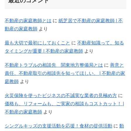
最近のコメント
不動産の家庭教師とは
に
紙芝居で不動産の家庭教師 | 不
動産の家庭教師
より
最も大切で最初にしておくこと
に
不動産知識って、知る
タイミングが重要 | 不動産の家庭教師
より
不動産トラブルの相談先 関東地方整備局とは
に
善意と
責任。不動産取引の相談先を知ってほしい。 | 不動産の家
庭教師
より
火災保険を使ったビジネスの不誠実な業者の見極め方
に
価格も、リフォームも、ご実家の相談もコストカット！ |
不動産の家庭教師
より
シングルキッズの支援活動を応援！食材の提供活動
に
動