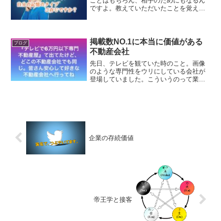
ことはもちろん、相手のためにもなるん
ですよ。教えていただいたことを覚える
のは、コミュニケーションです。一度で
覚えられると人間関係の構築になりま
す。ちゃんとお相手の話を聞いた証しと
思われ、教えてくれた相手の...
掲載数NO.1に本当に価値がある
ブログ
不動産会社
先日、テレビを観ていた時のこと。画像
のような専門性をウリにしている会社が
登場していました。こういうのって業界
の人から見たら違和感しか湧かないんで
すよね。なんでもそうですが、同業者が
見知って嫌われない、飽きれられない経
営って大切だと思っていま...
企業の存続価値
帝王学と接客