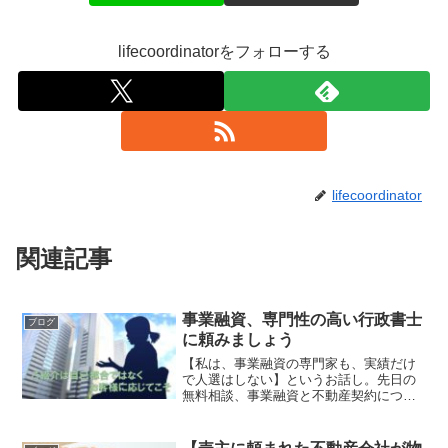
lifecoordinatorをフォローする
lifecoordinator
関連記事
事業融資、専門性の高い行政書士
ブログ
に頼みましょう
【私は、事業融資の専門家も、実績だけ
で人選はしない】というお話し。先日の
無料相談、事業融資と不動産契約につい
ての相談でした。任せられる行政書士さ
んを最後にご紹介。そして、実際に会っ
てきたというお礼のお電話を頂きまし