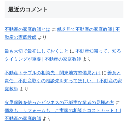
最近のコメント
不動産の家庭教師とは
に
紙芝居で不動産の家庭教師 | 不
動産の家庭教師
より
最も大切で最初にしておくこと
に
不動産知識って、知る
タイミングが重要 | 不動産の家庭教師
より
不動産トラブルの相談先 関東地方整備局とは
に
善意と
責任。不動産取引の相談先を知ってほしい。 | 不動産の家
庭教師
より
火災保険を使ったビジネスの不誠実な業者の見極め方
に
価格も、リフォームも、ご実家の相談もコストカット！ |
不動産の家庭教師
より