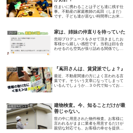
住まいに携わることは子ども達に残す仕
事。不動産の家庭教師の嶌田（しまだ）
です。子ども達が居ない時間帯にお米を
届けまして、不足してきた調味料等の発
注を承りました。その際に本日の調理当
番の方を含め、切り替えたお出汁が美味
家は、姉妹の仲直りを待っていた
ブログ
しくなったと好評をいただ...
売却プロデュースをさせて頂きましたお
客様から嬉しい感想です。当初は顔を合
わせるのも空気が張り詰める関係でし
た。その空気のこわばりも次第になくな
っていき、お二人が揃う時間にしか相談
を持ち掛けなくなるほどに。その証と言
いえる出来事も。お二人で助...
『嶌田さんは、賃貸派でしょ？』
ブログ
最近、不動産関連の方によく言われる言
葉です。そういう文章になってしまって
いるんでしょうか…３０代で知っておき
たい『不動産屋さんに行く前にしておく
こと』買い方一つで６００万円以上の損
を防ぎ、夫婦円満が続く自宅の購入準備
コンサルタントの嶌田（し...
建物検査。今、知ることだけが最
お役立ちヒント
善じゃない。
世の中に用意された物件検査。お客様に
言われるがままに業者を用意するだけが
親切な対応でも、お客様の幸せを提供で
きるわけでもない現実を知っていただけ