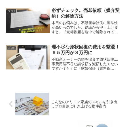
たら幸いです。
必ずチェック。売却依頼（媒介契
ブログ
約）の解除方法
本日のお悩みは、不動産会社側に違法性
が高いものでした。結論から申し上げま
すと、『売却依頼を途中で解除されても
お金を要求してはいけない』これが不動
産業界における法規で定められている大
原則です。これだけ覚えておくだけでも
理不尽な原状回復の費用を撃退！
ブログ
違います。遠隔地の方から...
６５万円が３万円に
不動産オーナーの頭を悩ます原状回復工
事費用理不尽な請求額を減額したくない
ですか？とくに『家賃保証（賃料保
証）』の場合は、契約書にリフォーム業
者の指定と書いてあります。それゆえ、
言われるがままに支払っていることが多
いようですね。今回は事例に沿...
こんなのアリ！？家族のスキルを引き出
しプロ目線に引き上げる物件案内