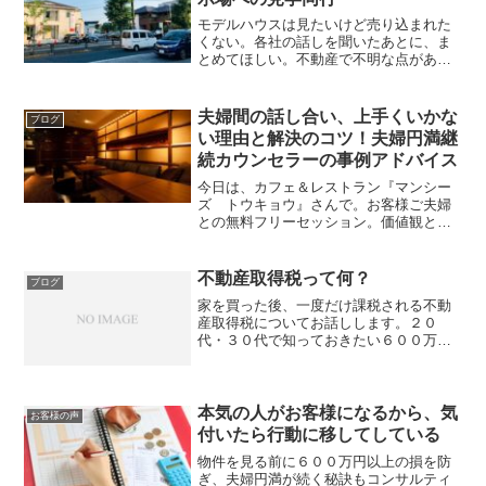
モデルハウスは見たいけど売り込まれた
くない。各社の話しを聞いたあとに、ま
とめてほしい。不動産で不明な点があ
る。そんなお悩みに見学同行で応えて参
りました。結果、数十万円の損の防止
と、物件探しに動き出そうと思えたよう
夫婦間の話し合い、上手くいかな
ブログ
です。
い理由と解決のコツ！夫婦円満継
続カウンセラーの事例アドバイス
今日は、カフェ＆レストラン『マンシー
ズ トウキョウ』さんで。お客様ご夫婦
との無料フリーセッション。価値観とラ
イフプランと自宅購入この３つの擦り合
わせ方でお悩みとのメール。何かあれ
ば、気軽に無料セッションを使ってくだ
不動産取得税って何？
ブログ
さるお客様。実は好きです。...
家を買った後、一度だけ課税される不動
産取得税についてお話しします。２０
代・３０代で知っておきたい６００万円
以上の損を防ぎ、夫婦円満が続く自宅の
購入準備コンサルタントの嶌田（しま
だ）です。不動産を取得した場合にかか
るのが不動産取得税不動産を買...
本気の人がお客様になるから、気
お客様の声
付いたら行動に移してしている
物件を見る前に６００万円以上の損を防
ぎ、夫婦円満が続く秘訣もコンサルティ