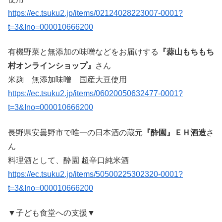
https://ec.tsuku2.jp/items/02124028223007-0001?
t=3&Ino=000010666200
有機野菜と無添加の味噌などをお届けする
『蒜山もちもち
村オンラインショップ』
さん
米麹 無添加味噌 国産大豆使用
https://ec.tsuku2.jp/items/06020050632477-0001?
t=3&Ino=000010666200
長野県安曇野市で唯一の日本酒の蔵元
『酔園』ＥＨ酒造
さ
ん
料理酒として、酔園 超辛口純米酒
https://ec.tsuku2.jp/items/50500225302320-0001?
t=3&Ino=000010666200
▼子ども食堂への支援▼