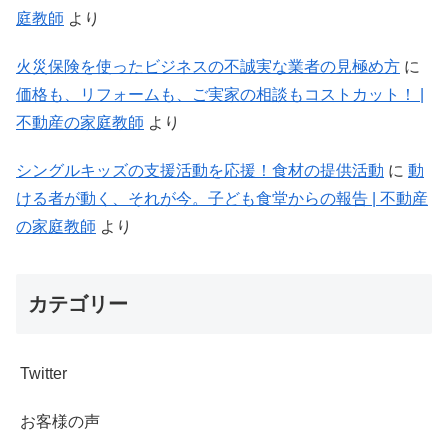
庭教師
より
火災保険を使ったビジネスの不誠実な業者の見極め方
に
価格も、リフォームも、ご実家の相談もコストカット！ |
不動産の家庭教師
より
シングルキッズの支援活動を応援！食材の提供活動
に
動
ける者が動く、それが今。子ども食堂からの報告 | 不動産
の家庭教師
より
カテゴリー
Twitter
お客様の声