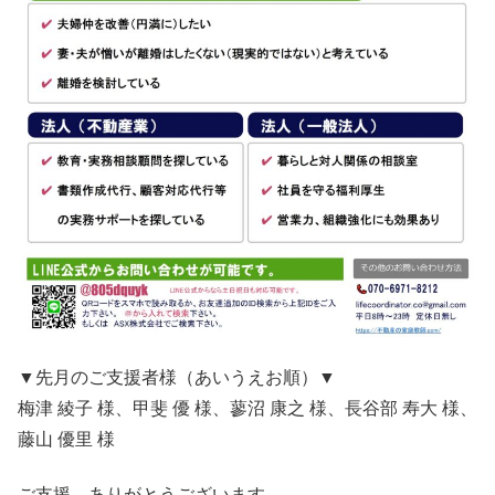
▼先月のご支援者様（あいうえお順）▼
梅津 綾子 様、甲斐 優 様、蓼沼 康之 様、長谷部 寿大 様、
藤山 優里 様
ご支援、ありがとうございます。