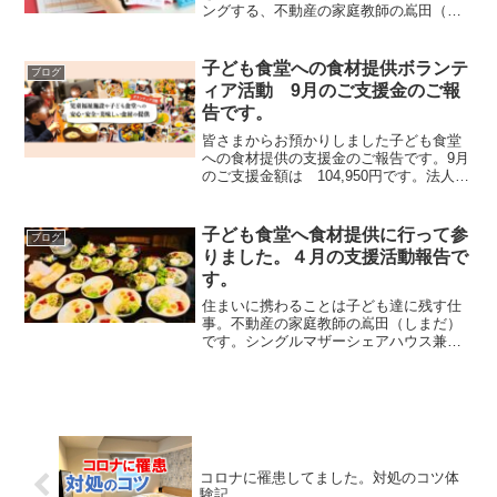
ングする、不動産の家庭教師の嶌田（し
まだ）です。お客様とセッションをして
いる中で、ファイナンシャルプランナー
（ＦＰ）が付いたほうが興味も考え方も
子ども食堂への食材提供ボランテ
ブログ
変わって住まいへの指示も...
ィア活動 9月のご支援金のご報
告です。
皆さまからお預かりしました子ども食堂
への食材提供の支援金のご報告です。9月
のご支援金額は 104,950円です。法人向
けサービスの売上10％も使った活動で
す。改めて感謝申し上げます。大切に使
わせていただき、子ども達に届けてまい
子ども食堂へ食材提供に行って参
ブログ
ります。新たな...
りました。４月の支援活動報告で
す。
住まいに携わることは子ども達に残す仕
事。不動産の家庭教師の嶌田（しまだ）
です。シングルマザーシェアハウス兼子
ども食堂『MANA HOUSE』へ食材を届
けに行って参りました。10キロのお米を
お届けに行くとともに、他の食材リクエ
ストをその場で発...
コロナに罹患してました。対処のコツ体
験記。