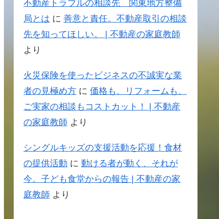
不動産トラブルの相談先 関東地方整備
局とは
に
善意と責任。不動産取引の相談
先を知ってほしい。 | 不動産の家庭教師
より
火災保険を使ったビジネスの不誠実な業
者の見極め方
に
価格も、リフォームも、
ご実家の相談もコストカット！ | 不動産
の家庭教師
より
シングルキッズの支援活動を応援！食材
の提供活動
に
動ける者が動く、それが
今。子ども食堂からの報告 | 不動産の家
庭教師
より