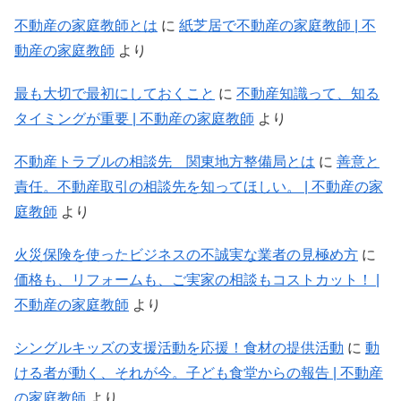
不動産の家庭教師とは
に
紙芝居で不動産の家庭教師 | 不
動産の家庭教師
より
最も大切で最初にしておくこと
に
不動産知識って、知る
タイミングが重要 | 不動産の家庭教師
より
不動産トラブルの相談先 関東地方整備局とは
に
善意と
責任。不動産取引の相談先を知ってほしい。 | 不動産の家
庭教師
より
火災保険を使ったビジネスの不誠実な業者の見極め方
に
価格も、リフォームも、ご実家の相談もコストカット！ |
不動産の家庭教師
より
シングルキッズの支援活動を応援！食材の提供活動
に
動
ける者が動く、それが今。子ども食堂からの報告 | 不動産
の家庭教師
より