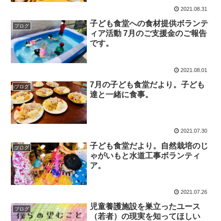
2021.08.31
子ども食堂への食材提供ボランテ
ブログ
ィア活動 7月のご支援金のご報告
です。
2021.08.01
7月の子ども食堂だより。子ども
ブログ
達と一緒に食事。
2021.07.30
子ども食堂だより。自然栽培のじ
ブログ
ゃがいもと水道工事ボランティ
ア。
2021.07.26
児童養護施設を巣立ったユース
ブログ
（若者）の現実を知ってほしい