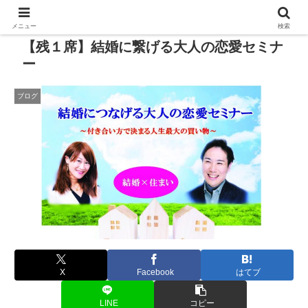
メニュー
検索
【残１席】結婚に繋げる大人の恋愛セミナ
ー
ブログ
X
Facebook
はてブ
LINE
コピー