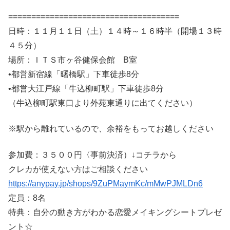
=====================================
日時：１１月１１日（土）１４時～１６時半（開場１３時
４５分）
場所：ＩＴＳ市ヶ谷健保会館 B室
•都営新宿線「曙橋駅」下車徒歩8分
•都営大江戸線「牛込柳町駅」下車徒歩8分
（牛込柳町駅東口より外苑東通りに出てください）
※駅から離れているので、余裕をもってお越しください
参加費：３５００円〈事前決済）↓コチラから
クレカが使えない方はご相談ください
https://anypay.jp/shops/9ZuPMaymKc/mMwPJMLDn6
定員：8名
特典：自分の動き方がわかる恋愛メイキングシートプレゼ
ント☆