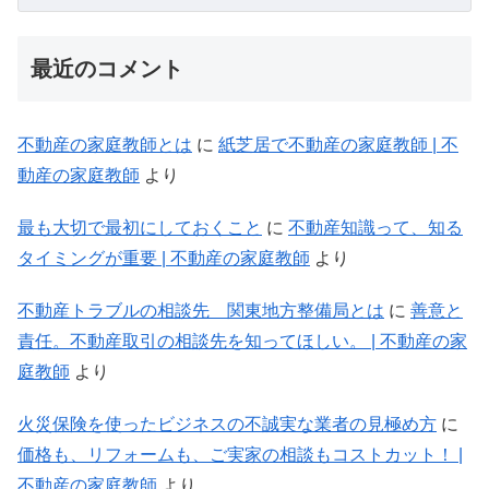
最近のコメント
不動産の家庭教師とは
に
紙芝居で不動産の家庭教師 | 不
動産の家庭教師
より
最も大切で最初にしておくこと
に
不動産知識って、知る
タイミングが重要 | 不動産の家庭教師
より
不動産トラブルの相談先 関東地方整備局とは
に
善意と
責任。不動産取引の相談先を知ってほしい。 | 不動産の家
庭教師
より
火災保険を使ったビジネスの不誠実な業者の見極め方
に
価格も、リフォームも、ご実家の相談もコストカット！ |
不動産の家庭教師
より