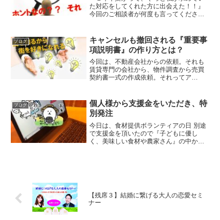
た対応をしてくれた方に出会えた！！』
今回のご相談者が何度も言ってください
ました。『不動産屋さんの前に知ってお
くこと』後悔させない、不動産の準備コ
ンサルタントの嶌田（しまだ）です。ア
キャンセルも撤回される『重要事
ブログ
イディア出しが仕事ご相談...
項説明書』の作り方とは？
今回は、不動産会社からの依頼。それも
賃貸専門の会社から、物件調査から売買
契約書一式の作成依頼。それってア
リ！？お客様は、それで良いの！？てい
うか、嶌田はそういう会社からの依頼も
請けるの？？そうお思いになりました
個人様から支援金をいただき、特
ブログ
か？３０代で知っておきたい『不...
別発注
今日は、食材提供ボランティアの日 別途
で支援金を頂いたので『子どもに優し
く、美味しい食材や農家さん』の中から
自由に選んで頂くことにしました(^^) 施
設のママさん達がお子さんと一緒に選ん
だら、きっとワイワイ楽しく会話も弾む
だろうな♬ てこと...
【残席３】結婚に繋げる大人の恋愛セミ
ナー