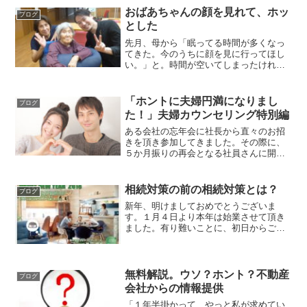
おばあちゃんの顔を見れて、ホッ
ブログ
とした
先月、母から「眠ってる時間が多くなっ
てきた。今のうちに顔を見に行ってほし
い。」と。時間が空いてしまったけれ
ど、宮崎県に行ってきました。台風が迫
っているけれど、今日を逃すとまた二週
間先になりそう…やらずの後悔っての
「ホントに夫婦円満になりまし
ブログ
が、私は嫌いという性分だから...
た！」夫婦カウンセリング特別編
ある会社の忘年会に社長から直々のお招
きを頂き参加してきました。その際に、
５か月振りの再会となる社員さんに開口
一番に言われた言葉です。夫婦円満カウ
ンセリングもしている不動産コンサルタ
ントの嶌田（しまだ）です。今年７月、
相続対策の前の相続対策とは？
ブログ
新しい期を迎えた今回の会...
新年、明けましておめでとうございま
す。１月４日より本年は始業させて頂き
ました。有り難いことに、初日からご予
約を２件も頂いておりまして幸先の良い
スタートとなりました。色々な形で認め
られている実感１つは、不動産会社か
ら。今後、継続的なサポート体...
無料解説。ウソ？ホント？不動産
ブログ
会社からの情報提供
「１年半掛かって、やっと私が求めてい