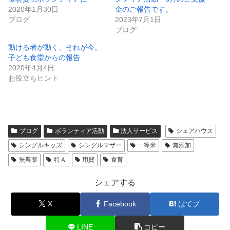
2020年1月30日
金のご報告です。
ブログ
2023年7月1日
ブログ
動ける者が動く、それが今。
子ども食堂からの報告
2020年4月4日
お役立ちヒント
ブログ
ボランティア活動
法人サービス
シェアハウス
シングルキッズ
シングルマザー
一等米
無添加
無農薬
特Ａ
用賀
食育
シェアする
X
Facebook
はてブ
LINE
コピー