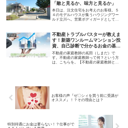
とのこと。正直な話し・・...
「敵と見るか、味方と見るか」
本日は、注文住宅をお考えのお客様。５
４のモデルハウスが集うハウジングワー
ルド立川へ。営業ボディガードとして住
宅展示場の見学に同行してきました。間
取りやデザイン、空間への工夫は沢山見
ておくに限ります。今回、お客様が興味
不動産トラブルバスターが教えま
ブログ
を示した会社は6社。当然...
す！新築ワンルームマンション投
資、自己診断で分かるお金の基礎
法則
不動産の家庭教師の嶌田（しまだ）で
す。不動産の家庭教師って何？という方
は、こちらを。【不動産の家庭教師と
は】基本サービスは、自宅購入の為のサ
ポートサービス。ですが、今日はブログ
を読者限定メニューのご紹介です。投資
用新築ワンルームマンションが...
お客様の声『ゼ〇シィを買う前に受講が
オススメ』！？その理由とは？
特別待遇にお金は要らない！？仕事がで