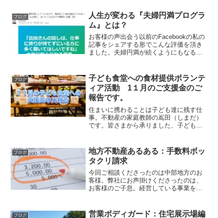
金の報告をさせて頂きます。5月のご支援
金額 73,000円です。たくさんのご支
人生が変わる『夫婦円満プログラ
ブログ
援、ありがとうござ...
ム』とは？
お客様の声出会う以前のFacebookの私の
記事をシェアする形でこんな評価を頂き
ました。夫婦円満が続くようにもなる自
宅の購入準備コンサルタントの嶌田（し
まだ）です。『嶌田さんは不動産関係の
仕事をされてるんですが、それはさて置
子ども食堂への食材提供ボランテ
ブログ
き！！！人に何を...
ィア活動 1１月のご支援金のご
報告です。
住まいに携わることは子ども達に残す仕
事。不動産の家庭教師の嶌田（しまだ）
です。皆さまから承りました、子ども食
堂への食材提供ボランティアへのご支援
金の報告をさせて頂きます。11月のご支
援金額 120,000円です。11月は、これま
地方不動産あるある：手数料ボッ
ブログ
でご縁繋ぎを...
タクリ請求
今回ご相談くださったのは中部地方のお
客様。弊社にお声掛けくださったのは、
お客様のご子息。経営している事業を引
退されるとのこと。今後の事を地元の不
動産会社に相談しようか？弊社にサポー
トに入ってもらおうか？そこをお悩み中
営業ボディガード：住宅展示場編
ブログ