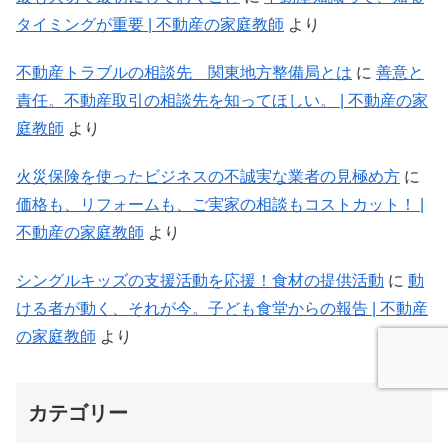
タイミングが重要 | 不動産の家庭教師
より
不動産トラブルの相談先 関東地方整備局とは
に
善意と
責任。不動産取引の相談先を知ってほしい。 | 不動産の家
庭教師
より
火災保険を使ったビジネスの不誠実な業者の見極め方
に
価格も、リフォームも、ご実家の相談もコストカット！ |
不動産の家庭教師
より
シングルキッズの支援活動を応援！食材の提供活動
に
動
ける者が動く、それが今。子ども食堂からの報告 | 不動産
の家庭教師
より
カテゴリー