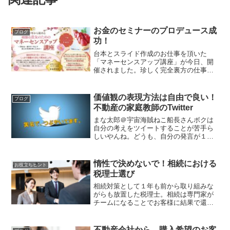
お金のセミナーのプロデュース成
ブログ
功！
台本とスライド作成のお仕事を頂いた
「マネーセンスアップ講座」が今日、開
催されました。珍しく完全裏方の仕事だ
ったので会場入りは出来ず。参加9組中7
組が個別相談の希望をしたとの報告を頂
いて、ホッとしました。弊社が普段、ご
価値観の表現方法は自由で良い！
ブログ
契約者様だけに行なってい...
不動産の家庭教師のTwitter
まな太郎＠宇宙海賊ねこ船長さんボクは
自分の考えをツイートすることが苦手ら
しいやんね。どうも、自分の発言が１０
０％正しいとは思えないからな。だか
ら、ボクは、ボクができることをしてい
くで！ｰｰｰｰｰｰｰｰｰｰｰｰｰｰｰｰセロから１を生
惰性で決めないで！相続における
お役立ちヒント
み出すのが...
税理士選び
相続対策として１年も前から取り組みな
がらも放置した税理士。相続は専門家が
チームになることでお客様に結果で還元
することが出来るものです。非協力的な
共同相続人が居ても、目論見を未然に阻
止することができます。
不動産会社から、購入希望のお客