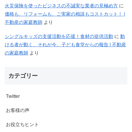
火災保険を使ったビジネスの不誠実な業者の見極め方
に
価格も、リフォームも、ご実家の相談もコストカット！ |
不動産の家庭教師
より
シングルキッズの支援活動を応援！食材の提供活動
に
動
ける者が動く、それが今。子ども食堂からの報告 | 不動産
の家庭教師
より
カテゴリー
Twitter
お客様の声
お役立ちヒント