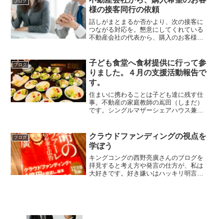
ブログ
様の接客同行の依頼
話しがまとまるか否かより、次の接客に
つながる対応を。懇意にしてくれている
不動産会社の代表から、購入のお客様の
接客同行のご依頼をいただきました。顧
問先であるならば特別料金はいただかず
に対応するお話し。ですが、今回はスポ
子ども食堂へ食材提供に行って参
ブログ
ットでのご依頼です。一回...
りました。４月の支援活動報告で
す。
住まいに携わることは子ども達に残す仕
事。不動産の家庭教師の嶌田（しまだ）
です。シングルマザーシェアハウス兼子
ども食堂『MANA HOUSE』へ食材を届
けに行って参りました。10キロのお米を
お届けに行くとともに、他の食材リクエ
クラウドファンディングの視点を
ブログ
ストをその場で発...
学ぼう
キングコングの西野亮廣さんのブログを
拝見すると考え方や発言の仕方が、私は
大好きです。好き嫌いはハッキリ明言す
る自宅の購入準備コンサルタントの嶌田
（しまだ）です。西野亮廣さんの正論ゆ
えに誰にも迎合しないそのスタンスが好
きです。本は嫌いですまず...