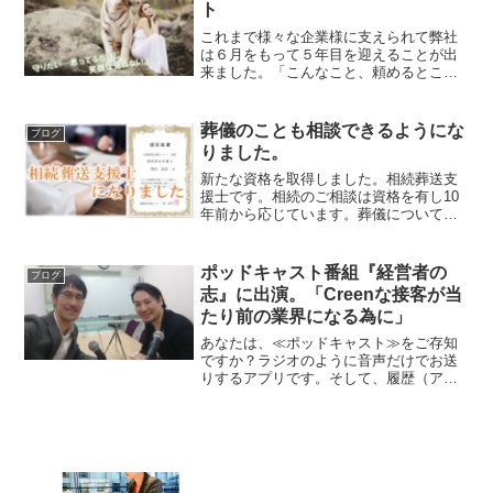
ト
これまで様々な企業様に支えられて弊社
は６月をもって５年目を迎えることが出
来ました。「こんなこと、頼めるところ
ある？」まずは声を掛けてみる。皆さん
の、そんな何気ない一言において、多岐
に渡り専門家をご紹介させて頂きまし
葬儀のことも相談できるようにな
ブログ
た。結果、各案件において好...
りました。
新たな資格を取得しました。相続葬送支
援士です。相続のご相談は資格を有し10
年前から応じています。葬儀については
信用できる葬儀屋さんにお繋ぎする程度
で、ご相談やセカンドオピニオンの役割
りを担えるようになりたいと考えまし
ポッドキャスト番組『経営者の
ブログ
た。私自身、相場の2倍を...
志』に出演。「Creenな接客が当
たり前の業界になる為に」
あなたは、≪ポッドキャスト≫をご存知
ですか？ラジオのように音声だけでお送
りするアプリです。そして、履歴（アー
カイブ）を残せるので、いつでも聞き直
せるのも特徴。動画と違いデータ容量が
非常に少ないのも嬉しいメリットです。
画面を見続けなくて良いの...