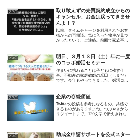
取り敢えずの売買契約成立からの
ブログ
キャンセル、お金は戻ってきませ
んよ！？
以前、タイムチャージを利用されたお客
様からの再相談。気に入った物件が見つ
かったという、ご連絡。前回で家族事情
を知るものとして、画像にある言葉ほど
危うい担当者はいないと思いますよ。し
かも、物件を押さえるには『収入印紙の
明日、３月１３日（土）年に一度
ブログ
用意、何百万円ものお金の...
のコラボ婚活セミナー
住まいに携わることは子どもに残す仕
事。不動産の家庭教師の嶌田（しまだ）
です。今年もやってきました、婚活コン
サルタント 嶋かおりさんとの年に一回だ
けのコラボセミナー。『結婚に繋げる大
人の恋愛セミナー』今年もお声掛けくだ
企業の存続価値
ブログ
さり、本当にありがとうご...
Twitterの投稿も参考になるもの、共感で
きるものがありますよね。つぶやきから
リツイートまで。120文字で伝えきれない
ものってあるので。ｰｰｰｰｰｰｰｰｰｰｰｰｰｰｰｰｰ
コンビニの闇ｰｰｰｰｰｰｰｰｰｰｰｰｰｰｰｰｰコンビ
ニエンスストアも...
助成金申請サポートを公式スター
ブログ