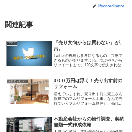
lifecoordinator
関連記事
『売り文句からは買わない』が、
ブログ
吉。
Twitterの投稿も参考になるもの、共感で
きるものがありますよね。つぶやきから
リツイートまで。120文字で伝えきれない
ものってあるので。ｰｰｰｰｰｰｰｰｰｰｰｰｰｰｰｰｰ
つぶやき。「高収入の方も、このやり方
だから。買ってますから。」「あの...
3００万円は浮く！売り出す前の
お役立ちヒント
リフォーム
増えていますね、売り出す前に売主さん
負担でのフルリフォーム工事。なんで売
れていくフルリフォーム物件と、売れ残
ってしまうフルリフォーム物件に分かれ
てしまうんでしょうね？今回は、その違
いに触れることで何百万円もの損を防い
不動産会社からの物件調査、契約
ブログ
でください。
書類一式作成依頼
本日の午前は、不動産会社からの物件調