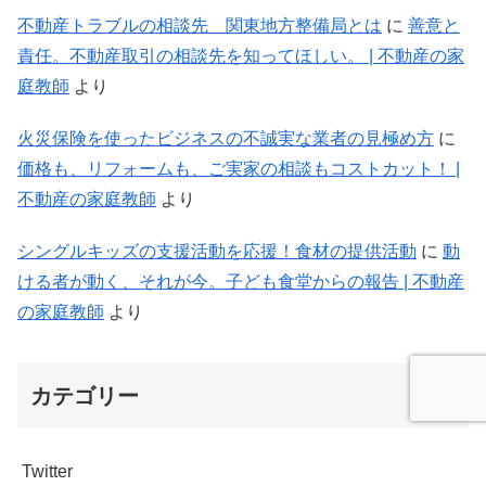
不動産トラブルの相談先 関東地方整備局とは
に
善意と
責任。不動産取引の相談先を知ってほしい。 | 不動産の家
庭教師
より
火災保険を使ったビジネスの不誠実な業者の見極め方
に
価格も、リフォームも、ご実家の相談もコストカット！ |
不動産の家庭教師
より
シングルキッズの支援活動を応援！食材の提供活動
に
動
ける者が動く、それが今。子ども食堂からの報告 | 不動産
の家庭教師
より
カテゴリー
Twitter