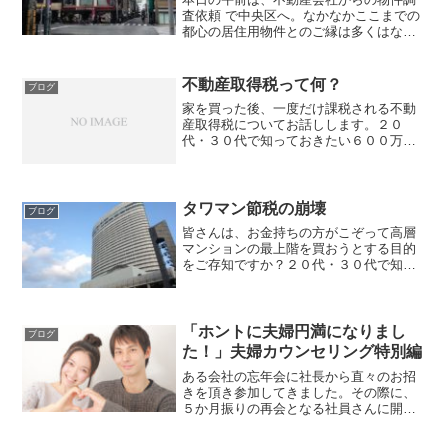
査依頼 で中央区へ。なかなかここまでの
都心の居住用物件とのご縁は多くはない
ので、ウキウキしながら現場調査！同業
者からのサポート依頼もまた、調査好き
の私としては『嬉しい、楽しい♬』の一
不動産取得税って何？
ブログ
石二鳥コンパクトな敷地...
家を買った後、一度だけ課税される不動
産取得税についてお話しします。２０
代・３０代で知っておきたい６００万円
以上の損を防ぎ、夫婦円満が続く自宅の
購入準備コンサルタントの嶌田（しま
だ）です。不動産を取得した場合にかか
るのが不動産取得税不動産を買...
タワマン節税の崩壊
ブログ
皆さんは、お金持ちの方がこぞって高層
マンションの最上階を買おうとする目的
をご存知ですか？２０代・３０代で知っ
ておきたい６００万円以上の損を防ぎ、
夫婦円満が続く自宅の購入準備コンサル
タントの嶌田（しまだ）です。タワーマ
ンション節税をご存知です...
「ホントに夫婦円満になりまし
ブログ
た！」夫婦カウンセリング特別編
ある会社の忘年会に社長から直々のお招
きを頂き参加してきました。その際に、
５か月振りの再会となる社員さんに開口
一番に言われた言葉です。夫婦円満カウ
ンセリングもしている不動産コンサルタ