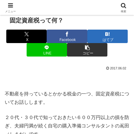
メニュー
検索
固定資産税って何？
X
Facebook
はてブ
LINE
コピー
2017.06.02
不動産を持っているとかかる税金の一つ、固定資産税につ
いてお話しします。
２０代・３０代で知っておきたい６００万円以上の損を防
ぎ、夫婦円満が続く自宅の購入準備コンサルタントの嶌田