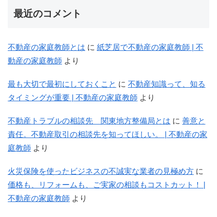
最近のコメント
不動産の家庭教師とは
に
紙芝居で不動産の家庭教師 | 不
動産の家庭教師
より
最も大切で最初にしておくこと
に
不動産知識って、知る
タイミングが重要 | 不動産の家庭教師
より
不動産トラブルの相談先 関東地方整備局とは
に
善意と
責任。不動産取引の相談先を知ってほしい。 | 不動産の家
庭教師
より
火災保険を使ったビジネスの不誠実な業者の見極め方
に
価格も、リフォームも、ご実家の相談もコストカット！ |
不動産の家庭教師
より