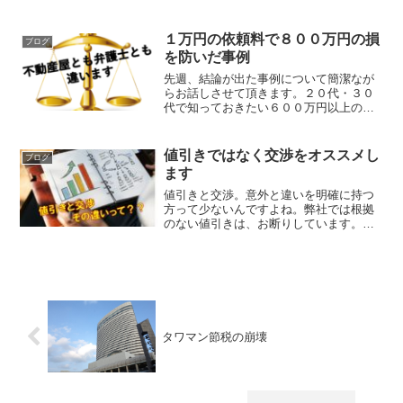
のかわからなくて、ご連絡くださったと
のこと。不動産会社に相談するのは得策
ではないこの問題をどこに相談すればい
１万円の依頼料で８００万円の損
ブログ
いのか教えてほしい。これ...
を防いだ事例
先週、結論が出た事例について簡潔なが
らお話しさせて頂きます。２０代・３０
代で知っておきたい６００万円以上の損
を防ぎ、夫婦円満が続く自宅の購入準備
コンサルタントの嶌田（しまだ）です。
鵜呑みになりかけた提案結論から申し上
値引きではなく交渉をオススメし
ブログ
げますと、不必要なリフォ...
ます
値引きと交渉。意外と違いを明確に持つ
方って少ないんですよね。弊社では根拠
のない値引きは、お断りしています。こ
れまで正規の料金をお支払いくださった
お客様に顔向けが出来ないから。隣りに
いない、分かるわけない。こういうこと
ではありません。居なくて...
タワマン節税の崩壊