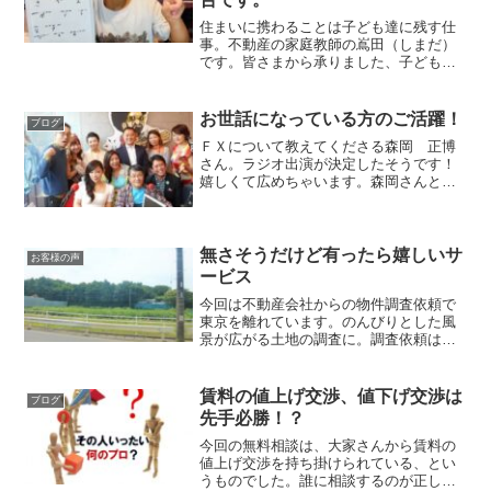
住まいに携わることは子ども達に残す仕
事。不動産の家庭教師の嶌田（しまだ）
です。皆さまから承りました、子ども食
堂への食材提供ボランティアへのご支援
金の報告をさせて頂きます。8月のご支援
金額 54,000円です。ありがとうござい
お世話になっている方のご活躍！
ブログ
ます。大切に使わ...
ＦＸについて教えてくださる森岡 正博
さん。ラジオ出演が決定したそうです！
嬉しくて広めちゃいます。森岡さんとは
知人を介して知り合いました。ＦＸって
怖くないですか？失敗するという話しば
かり耳にしますし、他の金融商品を扱う
方は「ＦＸは、ハイリスク...
無さそうだけど有ったら嬉しいサ
お客様の声
ービス
今回は不動産会社からの物件調査依頼で
東京を離れています。のんびりとした風
景が広がる土地の調査に。調査依頼は、
遠方で駅からも離れている複雑さか面倒
さが感じられる物件がメイン（笑）駅前
のロータリーでもタクシーが待機してい
賃料の値上げ交渉、値下げ交渉は
ブログ
ない駅。物件に向かいなが...
先手必勝！？
今回の無料相談は、大家さんから賃料の
値上げ交渉を持ち掛けられている、とい
うものでした。誰に相談するのが正しい