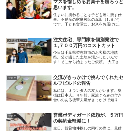
マスを愉しめるお菓子を贈ろうと
思います。
住まいに携わることは子ども達に残す仕
事。不動産の家庭教師の嶌田（しまだ）
です。子ども食堂に、お米をお届けに行
って参りました。偶然にも、クリスマス
氣分になるお菓子づくりに遭遇。たくさ
ん数があるわけじゃないのに、子ども達
注文住宅、専門家を個別発注で
お役立ちヒント
がお菓子をひとつ分けてく...
１,７００万円のコストカット
今日は千葉県習志野市のお客様の地鎮
祭。父が遺した土地を活かしたいんで
す！そこから始まったご依頼。 大工さん
の質にこだわりたい内装デザインを繊細
に汲み取れる方がいい住宅ローンも暮ら
しのお金も理解したい 不動産屋さんでは
交流がきっかけで挑んでくれたセ
ブログ
出来ない相談まで出来るこ...
ルフビルドの報告
私には、オランダ人の友人がいます。奥
様は日本人。４年前、家族ぐるみの付き
合いのある後輩夫婦がきっかけで知り合
いました。出会った次の日が、たまたま
結婚式。誘われるがままに、夫婦で二次
会に参加。勢いって大切（笑）新郎のご
営業ボディガード依頼が、５万円
ブログ
両親も二次会に参加されて...
の契約金軽減に！
先日、賃貸物件探しの同行の際に、見積