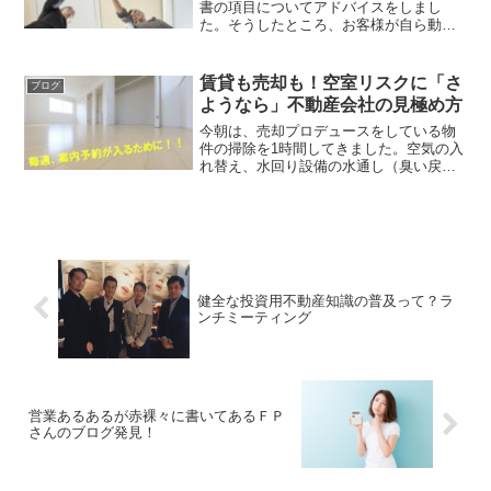
書の項目についてアドバイスをしまし
た。そうしたところ、お客様が自ら動き
結果に繋がったようです。今回は、お客
様の勤め先が契約者となる『法人契約』
であり、契約事務手続きは代行会社に委
賃貸も売却も！空室リスクに「さ
ブログ
託されているものでした。し...
ようなら」不動産会社の見極め方
今朝は、売却プロデュースをしている物
件の掃除を1時間してきました。空気の入
れ替え、水回り設備の水通し（臭い戻り
の防止）、窓拭き、拭き掃除。家ではや
らないくせに、人様の物件だと念入りに
出来るんですよね…（笑）今回は、１年
売却活動して２回しか案...
健全な投資用不動産知識の普及って？ラ
ンチミーティング
営業あるあるが赤裸々に書いてあるＦＰ
さんのブログ発見！