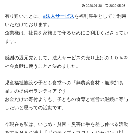
2020.01.30
2020.05.03
有り難いことに、
法人サービス
を福利厚生としてご利用
※
いただけております。
企業様は、社員を家族まで守るためにご利用くださってい
ます。
感謝の還元先として、法人サービスの売り上げの１０％を
社会貢献に使うことと決めました。
児童福祉施設や子ども食堂への『無農薬食材・無添加食
品』の提供ボランティアです。
お金だけの寄付よりも、子どもの食育と運営の継続に寄与
したいと思っての活動です。
今現在も私は、いじめ・貧困・災害に手を差し伸べる活動
をするＮＰＯ法人『ポジティブ・フロム・ジャパン（以