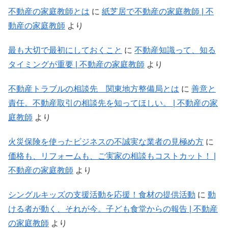
不動産の家庭教師とは
に
紙芝居で不動産の家庭教師 | 不
動産の家庭教師
より
最も大切で最初にしておくこと
に
不動産知識って、知る
タイミングが重要 | 不動産の家庭教師
より
不動産トラブルの相談先 関東地方整備局とは
に
善意と
責任。不動産取引の相談先を知ってほしい。 | 不動産の家
庭教師
より
火災保険を使ったビジネスの不誠実な業者の見極め方
に
価格も、リフォームも、ご実家の相談もコストカット！ |
不動産の家庭教師
より
シングルキッズの支援活動を応援！食材の提供活動
に
動
ける者が動く、それが今。子ども食堂からの報告 | 不動産
の家庭教師
より