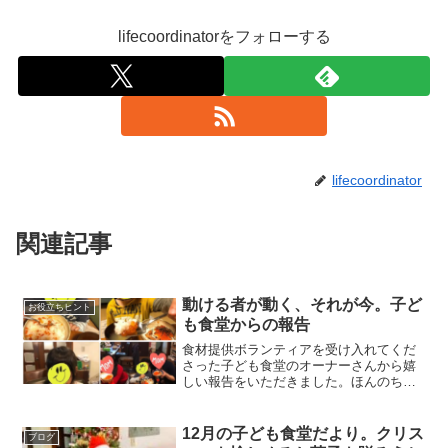
lifecoordinatorをフォローする
lifecoordinator
関連記事
動ける者が動く、それが今。子ど
お役立ちヒント
も食堂からの報告
食材提供ボランティアを受け入れてくだ
さった子ども食堂のオーナーさんから嬉
しい報告をいただきました。ほんのちょ
っとのことでも集まればチカラになる。
今だからこそ、動ける者として動いた結
果･･･
12月の子ども食堂だより。クリス
ブログ