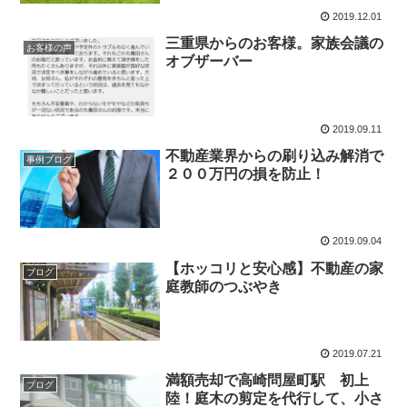
2019.12.01
三重県からのお客様。家族会議の
お客様の声
オブザーバー
2019.09.11
不動産業界からの刷り込み解消で
事例ブログ
２００万円の損を防止！
2019.09.04
【ホッコリと安心感】不動産の家
ブログ
庭教師のつぶやき
2019.07.21
満額売却で高崎問屋町駅 初上
ブログ
陸！庭木の剪定を代行して、小さ