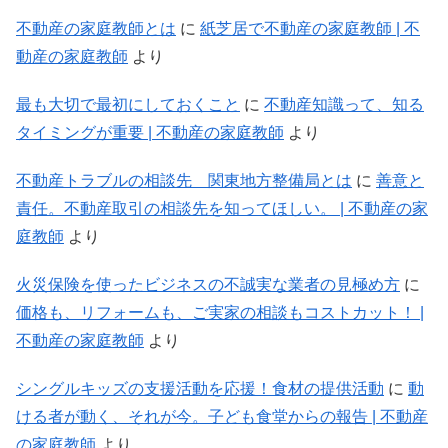
不動産の家庭教師とは
に
紙芝居で不動産の家庭教師 | 不
動産の家庭教師
より
最も大切で最初にしておくこと
に
不動産知識って、知る
タイミングが重要 | 不動産の家庭教師
より
不動産トラブルの相談先 関東地方整備局とは
に
善意と
責任。不動産取引の相談先を知ってほしい。 | 不動産の家
庭教師
より
火災保険を使ったビジネスの不誠実な業者の見極め方
に
価格も、リフォームも、ご実家の相談もコストカット！ |
不動産の家庭教師
より
シングルキッズの支援活動を応援！食材の提供活動
に
動
ける者が動く、それが今。子ども食堂からの報告 | 不動産
の家庭教師
より