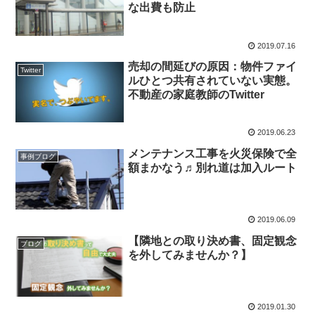
な出費も防止
2019.07.16
売却の間延びの原因：物件ファイ
Twitter
ルひとつ共有されていない実態。
不動産の家庭教師のTwitter
2019.06.23
メンテナンス工事を火災保険で全
事例ブログ
額まかなう♬別れ道は加入ルート
2019.06.09
【隣地との取り決め書、固定観念
ブログ
を外してみませんか？】
2019.01.30