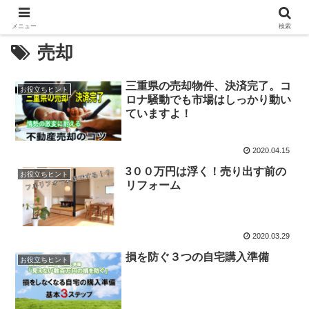
メニュー
検索
売却
三重県の売却物件、決済完了。コ
お役立ちヒント
ロナ騒動でも市場はしっかり動い
ていますよ！
2020.04.15
3００万円は浮く！売り出す前の
お役立ちヒント
リフォーム
2020.03.29
損を防ぐ３つの自宅購入準備
お役立ちヒント