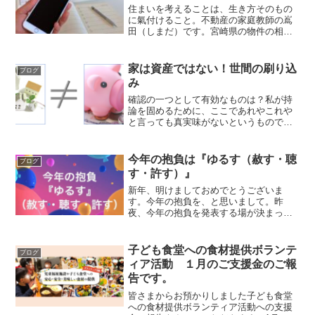
住まいを考えることは、生き方そのもの
に氣付けること。不動産の家庭教師の嶌
田（しまだ）です。宮崎県の物件の相続
手続き〜売却完了までのボディガードの
ご依頼をいただきました。相続が絡む家
の処理で、皆さんが戸惑うことは『損の
家は資産ではない！世間の刷り込
ブログ
ない効率的な流れ』ではな...
み
確認の一つとして有効なものは？私が持
論を固めるために、ここであれやこれや
と言っても真実味がないというもので
す。かと言って、特定のどなたかを推
薦、紹介するのもヤラセっぽいですね。
あなたの生命保険の担当者、有価証券や
今年の抱負は『ゆるす（赦す・聴
ブログ
投資会社などの資産形成に携わ...
す・許す）』
新年、明けましておめでとうございま
す。今年の抱負を、と思いまして。昨
夜、今年の抱負を発表する場が決まって
いたので、発表が終わるまでは書かずに
いました。今年目指しているのは、新た
なステージです。別に仕事は変えないで
子ども食堂への食材提供ボランテ
ブログ
すよ？不動産トラブルバスター...
ィア活動 １月のご支援金のご報
告です。
皆さまからお預かりしました子ども食堂
への食材提供ボランティア活動への支援