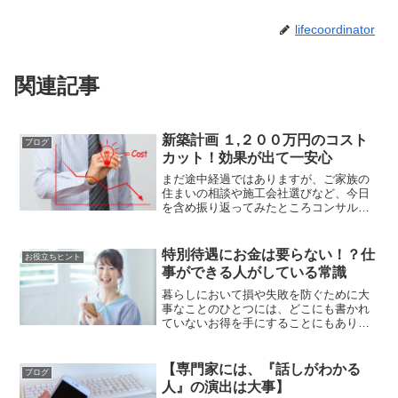
lifecoordinator
関連記事
新築計画 １,２００万円のコスト
ブログ
カット！効果が出て一安心
まだ途中経過ではありますが、ご家族の
住まいの相談や施工会社選びなど、今日
を含め振り返ってみたところコンサルテ
ィング費用の２０倍以上の費用対効果が
出たなぁと。
特別待遇にお金は要らない！？仕
お役立ちヒント
事ができる人がしている常識
暮らしにおいて損や失敗を防ぐために大
事なことのひとつには、どこにも書かれ
ていないお得を手にすることにもありま
す。営業ができるとモテていたり、仕事
ができる人はお得な目によく遭っていた
りします。一体なにが違うのか？その根
【専門家には、『話しがわかる
ブログ
本を見てみましょう。
人』の演出は大事】