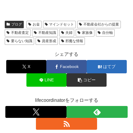
ブログ
お金
マインドセット
不動産会社からの提案
不動産査定
不動産知識
夫婦
家族像
自分軸
要らない知識
資産形成
邪魔な情報
シェアする
X
Facebook
はてブ
LINE
コピー
lifecoordinatorをフォローする